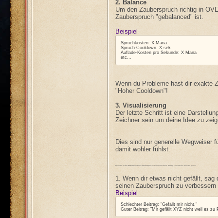
2. Balance
Um den Zauberspruch richtig in OVE
Zauberspruch "gebalanced" ist.
Beispiel
Spruchkosten: X Mana
Spruch-Cooldown: X sek
Auflade-Kosten pro Sekunde: X Mana
etc...
Wenn du Probleme hast dir exakte Z
"Hoher Cooldown"!
3. Visualisierung
Der letzte Schritt ist eine Darstel
Zeichner sein um deine Idee zu zeige
Dies sind nur generelle Wegweiser f
damit wohler fühlst.
Wenn du an der Diskussion eines Zauberspruchs teilnimmst ist es wichtig konstruktive Kritik zu geben:
1. Wenn dir etwas nicht gefällt, sa
seinen Zauberspruch zu verbessern
Beispiel
Schlechter Beitrag: "Gefällt mir nicht."
Guter Beitrag: "Mir gefällt XYZ nicht weil es 