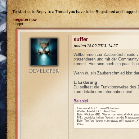
To start or to Reply to a Thread you have to be Registered and Logged i
•
register now
•
login
suffer
posted 18.09.2013, 14:27
Willkommen zur Zauber-Schmiede vo
präsentieren und mit der Community 
kommt. Hier sind noch ein paar Tip
DEVELOPER
Wenn du ein Zauberschmied bist dan
1. Erklärung
Du solltest die Funktionsweise des 
zum detailierten Informationstext.
Beispiel
Elemental KOR: Feuer/Schatten
Waffe: Artefakt + 1 Hand Stab
Beim Klicken MB1: Wenn man einmal klickt pas
MB1 gedrückt halten: Wenn man die Maustaste1
Beim Treffen: Wenn man etwas trifft passiert 
etc...