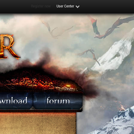
Register now
User Center