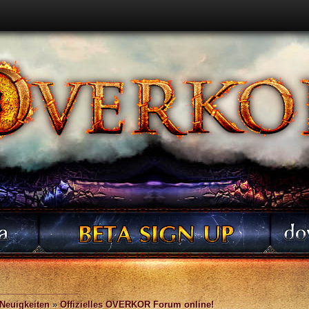
 Neuigkeiten
»
Offizielles OVERKOR Forum online!