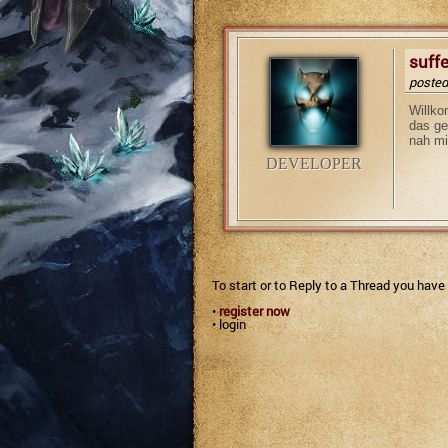
suffe
posted
Willko
das ge
nah m
DEVELOPER
To start or to Reply to a Thread you have
•
register now
•
login